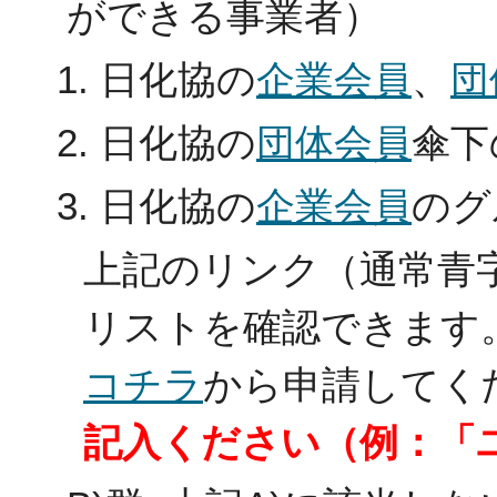
ができる事業者）
日化協の
企業会員
、
団
日化協の
団体会員
傘下
日化協の
企業会員
のグ
上記のリンク（通常青
リストを確認できます
コチラ
から申請してく
記入ください（例：「ユ